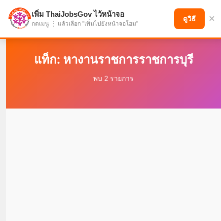
เพิ่ม ThaiJobsGov ไว้หน้าจอ
×
แบ่งปันโอกาส เพื่ออนาคตที่ก้าวหน้า
ดูวิธี
กดเมนู ⋮ แล้วเลือก "เพิ่มไปยังหน้าจอโฮม"
แท็ก: หางานราชการราชการบุรี
พบ 2 รายการ