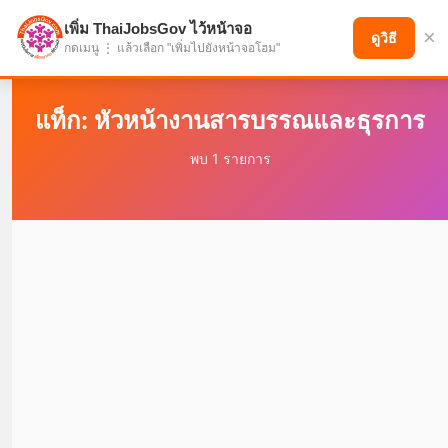
เพิ่ม ThaiJobsGov ไว้หน้าจอ
×
แบ่งปันโอกาส เพื่ออนาคตที่ก้าวหน้า
ดูวิธี
กดเมนู ⋮ แล้วเลือก "เพิ่มไปยังหน้าจอโฮม"
แท็ก: หัวหน้างานสารบรรณและธุรการ
พบ 1 รายการ