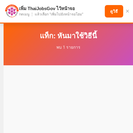
เพิ่ม ThaiJobsGov ไว้หน้าจอ
×
แบ่งปันโอกาส เพื่ออนาคตที่ก้าวหน้า
ดูวิธี
กดเมนู ⋮ แล้วเลือก "เพิ่มไปยังหน้าจอโฮม"
แท็ก: หันมาใช้วิธีนี้
พบ 1 รายการ