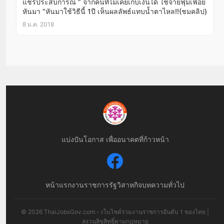
แชร์ประสบการณ์ ” จากคนที่ไม่เคยเก็บเงินได้ ใช้จ่ายฟุ่มเฟือย
หันมา “หันมาใช้วิธีนี้ 1ปี เห็นผลลัพธ์แทบน้ำตาไหล!!(ชมคลิป)
8 ม.ค. 2018
แบ่งปันโอกาส เพื่ออนาคตที่ก้าวหน้า
หน้าแรก
งานราชการ
รัฐวิสาหกิจ
บทความทั่วไป
© 2026 ThaiJobsGov.com - เว็บไซต์รวมงานราชการอันดับ 1 ของไทย |
สงวนลิขสิทธิ์ตามกฎหมาย