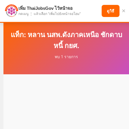
เพิ่ม ThaiJobsGov ไว้หน้าจอ
×
แบ่งปันโอกาส เพื่ออนาคตที่ก้าวหน้า
ดูวิธี
กดเมนู ⋮ แล้วเลือก "เพิ่มไปยังหน้าจอโฮม"
แท็ก: หลาน นสพ.ดังภาคเหนือ ชักดาบ
หนี้ กยศ.
พบ 1 รายการ