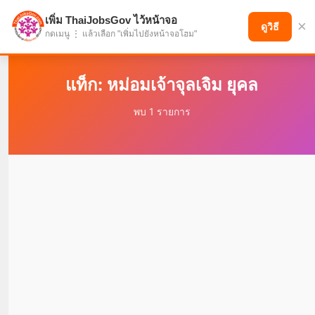
เพิ่ม ThaiJobsGov ไว้หน้าจอ
×
แบ่งปันโอกาส เพื่ออนาคตที่ก้าวหน้า
ดูวิธี
กดเมนู ⋮ แล้วเลือก "เพิ่มไปยังหน้าจอโฮม"
แท็ก: หม่อมเจ้าจุลเจิม ยุคล
พบ 1 รายการ