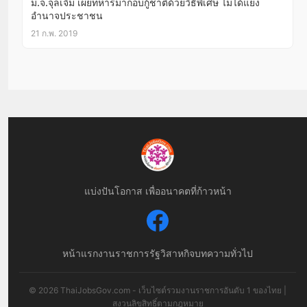
ม.จ.จุลเจิม เผยทหารมากอบกู้ชาติด้วยวิธีพิเศษ ไม่ได้แย่ง
อำนาจประชาชน
21 ก.พ. 2019
แบ่งปันโอกาส เพื่ออนาคตที่ก้าวหน้า
หน้าแรก
งานราชการ
รัฐวิสาหกิจ
บทความทั่วไป
© 2026 ThaiJobsGov.com - เว็บไซต์รวมงานราชการอันดับ 1 ของไทย |
สงวนลิขสิทธิ์ตามกฎหมาย