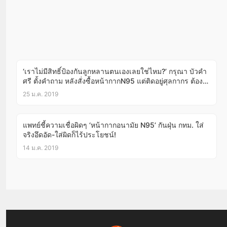
‘เราไม่มีสิทธิ์ป้องกันลูกหลานตนเองเลยใช่ไหม?’ กรุณา บัวคำ
ศรี ตั้งคำถาม หลังสั่งซื้อหน้ากากN95 แต่ติดอยู่ศุลกากร ต้อง
เอาใบรับรองแพทย์มายืนยันถึงจะปล่อยได้!
25 ม.ค. 2019
แพทย์ชี้ความเชื่อผิดๆ ‘หน้ากากอนามัย N95’ กันฝุ่น กทม. ใส่
จริงอึดอัด-ใส่ผิดก็ไร้ประโยชน์!
14 ม.ค. 2019