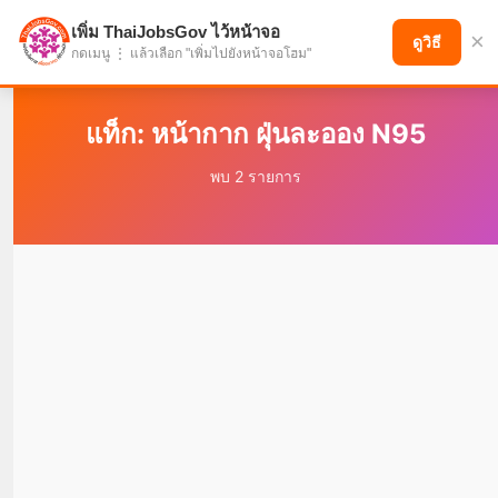
เพิ่ม ThaiJobsGov ไว้หน้าจอ
×
แบ่งปันโอกาส เพื่ออนาคตที่ก้าวหน้า
ดูวิธี
กดเมนู ⋮ แล้วเลือก "เพิ่มไปยังหน้าจอโฮม"
แท็ก: หน้ากาก ฝุ่นละออง N95
พบ 2 รายการ