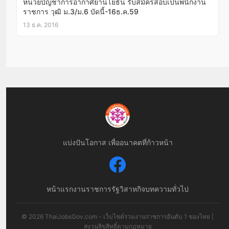
หน่วยบัญชาการอากาศยานโยธิน รับสมัครสอบเป็นพนักงาน
ราชการ วุฒิ ม.3/ม.6 บัดนี้-16ธ.ค.59
13 ธ.ค. 2016
แบ่งปันโอกาส เพื่ออนาคตที่ก้าวหน้า
หน้าแรก
งานราชการ
รัฐวิสาหกิจ
บทความทั่วไป
© 2026 ThaiJobsGov.com - เว็บไซต์รวมงานราชการอันดับ 1 ของไทย |
สงวนลิขสิทธิ์ตามกฎหมาย