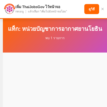
เพิ่ม ThaiJobsGov ไว้หน้าจอ
×
แบ่งปันโอกาส เพื่ออนาคตที่ก้าวหน้า
ดูวิธี
กดเมนู ⋮ แล้วเลือก "เพิ่มไปยังหน้าจอโฮม"
แท็ก: หน่วยบัญชาการอากาศยานโยธิน
พบ 1 รายการ