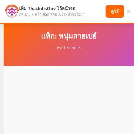
เพิ่ม ThaiJobsGov ไว้หน้าจอ
×
แบ่งปันโอกาส เพื่ออนาคตที่ก้าวหน้า
ดูวิธี
กดเมนู ⋮ แล้วเลือก "เพิ่มไปยังหน้าจอโฮม"
แท็ก: หนุ่มสายเปย์
พบ 1 รายการ