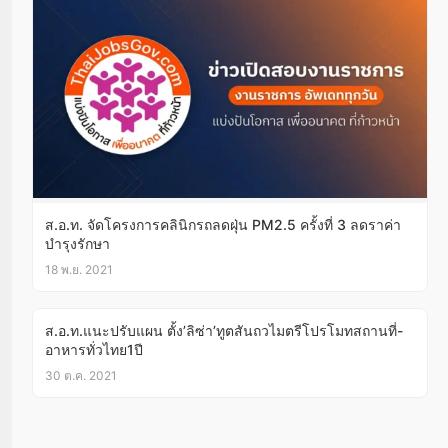
ส.อ.ท. จัดโครงการคลินิกรถลดฝุ่น PM2.5 ครั้งที่ 3 ลดราค่า
บำรุงรักษา
18 พ.ย. 2021
ส.อ.ท.แนะปรับแผน ตั้ง’ลิซ่า’ทูตสันถวไมตรีโปรโมทสถานที่-
อาหารทั่วไทย1ปี
30 ต.ค. 2021