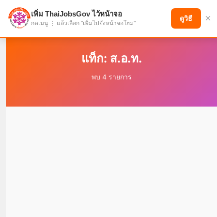
เพิ่ม ThaiJobsGov ไว้หน้าจอ
×
แบ่งปันโอกาส เพื่ออนาคตที่ก้าวหน้า
ดูวิธี
กดเมนู ⋮ แล้วเลือก "เพิ่มไปยังหน้าจอโฮม"
แท็ก: ส.อ.ท.
พบ 4 รายการ