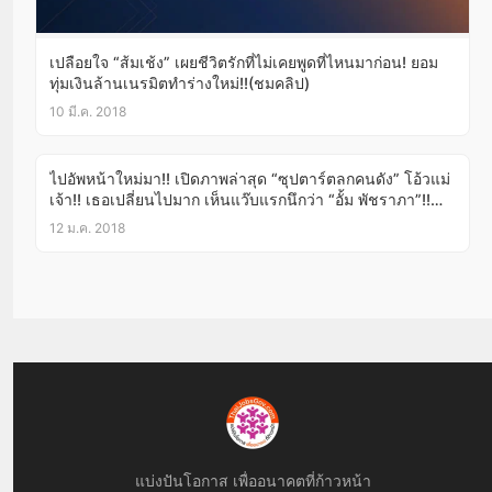
เปลือยใจ “ส้มเช้ง” เผยชีวิตรักที่ไม่เคยพูดที่ไหนมาก่อน! ยอม
ทุ่มเงินล้านเนรมิตทำร่างใหม่!!(ชมคลิป)
10 มี.ค. 2018
ไปอัพหน้าใหม่มา!! เปิดภาพล่าสุด “ซุปตาร์ตลกคนดัง” โอ้วแม่
เจ้า!! เธอเปลี่ยนไปมาก เห็นแว๊บแรกนึกว่า “อั้ม พัชราภา”!!
(ชมภาพ)
12 ม.ค. 2018
แบ่งปันโอกาส เพื่ออนาคตที่ก้าวหน้า