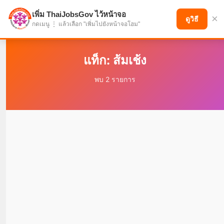
เพิ่ม ThaiJobsGov ไว้หน้าจอ
×
แบ่งปันโอกาส เพื่ออนาคตที่ก้าวหน้า
ดูวิธี
กดเมนู ⋮ แล้วเลือก "เพิ่มไปยังหน้าจอโฮม"
แท็ก: ส้มเช้ง
พบ 2 รายการ