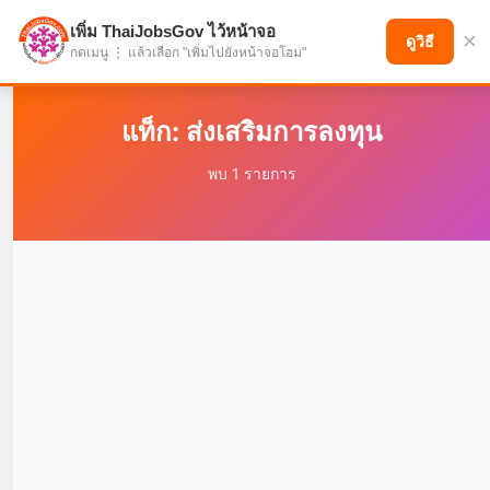
เพิ่ม ThaiJobsGov ไว้หน้าจอ
×
แบ่งปันโอกาส เพื่ออนาคตที่ก้าวหน้า
ดูวิธี
กดเมนู ⋮ แล้วเลือก "เพิ่มไปยังหน้าจอโฮม"
แท็ก: ส่งเสริมการลงทุน
พบ 1 รายการ