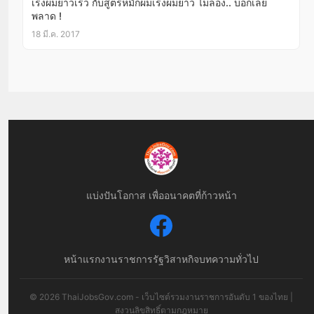
เร่งผมยาวเร็ว กับสูตรหมักผมเร่งผมยาว ไม่ลอง.. บอกเลย
พลาด !
18 มี.ค. 2017
แบ่งปันโอกาส เพื่ออนาคตที่ก้าวหน้า
หน้าแรก
งานราชการ
รัฐวิสาหกิจ
บทความทั่วไป
© 2026 ThaiJobsGov.com - เว็บไซต์รวมงานราชการอันดับ 1 ของไทย |
สงวนลิขสิทธิ์ตามกฎหมาย