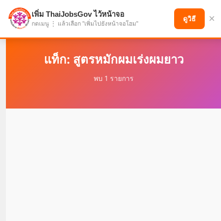
เพิ่ม ThaiJobsGov ไว้หน้าจอ
×
แบ่งปันโอกาส เพื่ออนาคตที่ก้าวหน้า
ดูวิธี
กดเมนู ⋮ แล้วเลือก "เพิ่มไปยังหน้าจอโฮม"
แท็ก: สูตรหมักผมเร่งผมยาว
พบ 1 รายการ