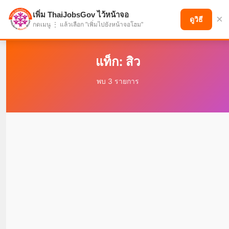
เพิ่ม ThaiJobsGov ไว้หน้าจอ
×
แบ่งปันโอกาส เพื่ออนาคตที่ก้าวหน้า
ดูวิธี
กดเมนู ⋮ แล้วเลือก "เพิ่มไปยังหน้าจอโฮม"
แท็ก: สิว
พบ 3 รายการ