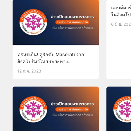
แลนด์มาร์
ในสิงคโปร์
จาก นทท
6 มิ.ย. 20
ทรหดเกิน! คู่รักขับ Maserati จาก
สิงคโปร์มาไทย ระยะทาง
กว่า4,200กม. ใช้เวลาวางแผนมา
12 ก.ค. 2023
เดือนกว่า