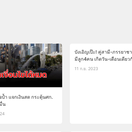
บังเอิญเป๊ะ! คู่สามี-ภรรยาช
มีลูก4คน เกิดวัน-เดือนเดียว
11 ก.ย. 2023
จป้ำ แจกเงินสด กระตุ้นศก.
มื่น
024