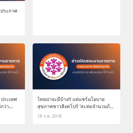
” ประกาศ
1 ประเทศ
ไทยน่าจะมีบ้าง!! แห่แชร์นโยบาย
ีกว่า
สุขภาพชาวสิงคโปร์ ‘สะสมจำนวนก้าว
เดิน แลกตังค์ได้’ หนุนคนหันมาเดิน
18 ก.พ. 2018
ออกกำลังมากขึ้น ประหยัดงบการ
รักษาพยาบาลมากขึ้น!!