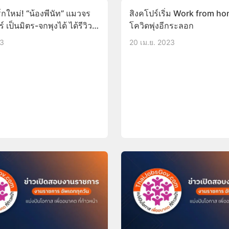
กใหม่! “น้องพีนัท” แมวจร
สิงคโปร์เริ่ม Work from ho
 เป็นมิตร-จกพุงได้ ได้รีวิว
โควิดพุ่งอีกระลอก
.5ดาว!
23
20 เม.ย. 2023