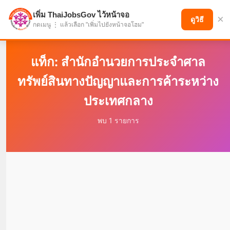
เพิ่ม ThaiJobsGov ไว้หน้าจอ
×
แบ่งปันโอกาส เพื่ออนาคตที่ก้าวหน้า
ดูวิธี
กดเมนู ⋮ แล้วเลือก "เพิ่มไปยังหน้าจอโฮม"
แท็ก: สำนักอำนวยการประจำศาล
ทรัพย์สินทางปัญญาและการค้าระหว่าง
ประเทศกลาง
พบ 1 รายการ