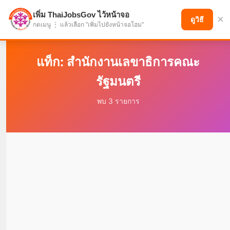
เพิ่ม ThaiJobsGov ไว้หน้าจอ
×
แบ่งปันโอกาส เพื่ออนาคตที่ก้าวหน้า
ดูวิธี
กดเมนู ⋮ แล้วเลือก "เพิ่มไปยังหน้าจอโฮม"
แท็ก: สำนักงานเลขาธิการคณะ
รัฐมนตรี
พบ 3 รายการ