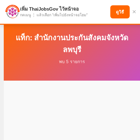
เพิ่ม ThaiJobsGov ไว้หน้าจอ
×
แบ่งปันโอกาส เพื่ออนาคตที่ก้าวหน้า
ดูวิธี
กดเมนู ⋮ แล้วเลือก "เพิ่มไปยังหน้าจอโฮม"
แท็ก: สำนักงานประกันสังคมจังหวัด
ลพบุรี
พบ 5 รายการ