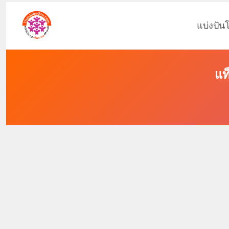
แบ่งปัน
แท