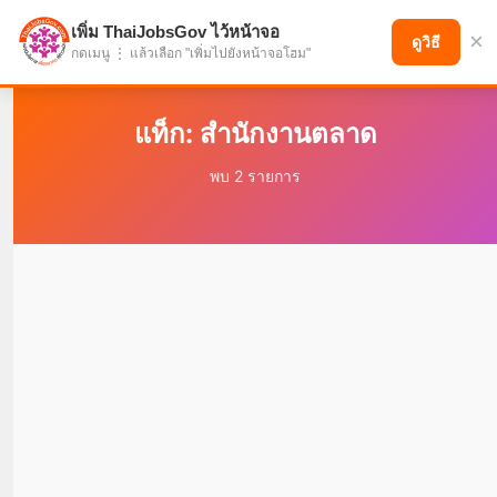
เพิ่ม ThaiJobsGov ไว้หน้าจอ
×
แบ่งปันโอกาส เพื่ออนาคตที่ก้าวหน้า
ดูวิธี
กดเมนู ⋮ แล้วเลือก "เพิ่มไปยังหน้าจอโฮม"
แท็ก: สำนักงานตลาด
พบ 2 รายการ