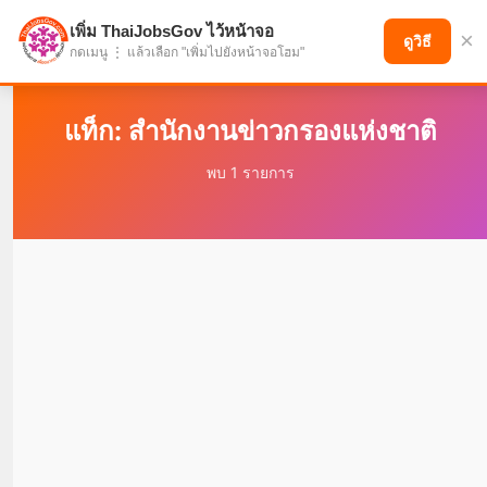
เพิ่ม ThaiJobsGov ไว้หน้าจอ
×
แบ่งปันโอกาส เพื่ออนาคตที่ก้าวหน้า
ดูวิธี
กดเมนู ⋮ แล้วเลือก "เพิ่มไปยังหน้าจอโฮม"
แท็ก: สำนักงานข่าวกรองแห่งชาติ
พบ 1 รายการ