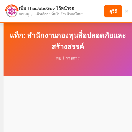
เพิ่ม ThaiJobsGov ไว้หน้าจอ
×
แบ่งปันโอกาส เพื่ออนาคตที่ก้าวหน้า
ดูวิธี
กดเมนู ⋮ แล้วเลือก "เพิ่มไปยังหน้าจอโฮม"
แท็ก: สำนักงานกองทุนสื่อปลอดภัยและ
สร้างสรรค์
พบ 1 รายการ