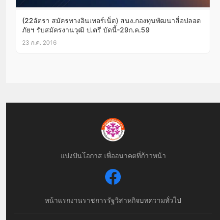
(22อัตรา สมัครทางอินเทอร์เน็ต) สนง.กองทุนพัฒนาสื่อปลอด
ภัยฯ รับสมัครงานวุฒิ ป.ตรี บัดนี้-29ก.ค.59
23 ก.ค. 2016
แบ่งปันโอกาส เพื่ออนาคตที่ก้าวหน้า
หน้าแรก
งานราชการ
รัฐวิสาหกิจ
บทความทั่วไป