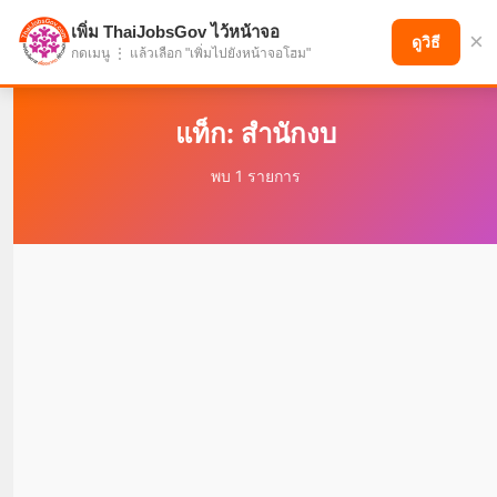
เพิ่ม ThaiJobsGov ไว้หน้าจอ
×
แบ่งปันโอกาส เพื่ออนาคตที่ก้าวหน้า
ดูวิธี
กดเมนู ⋮ แล้วเลือก "เพิ่มไปยังหน้าจอโฮม"
แท็ก: สำนักงบ
พบ 1 รายการ