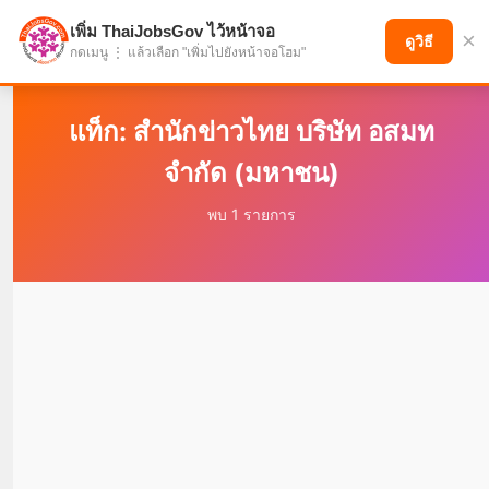
เพิ่ม ThaiJobsGov ไว้หน้าจอ
×
แบ่งปันโอกาส เพื่ออนาคตที่ก้าวหน้า
ดูวิธี
กดเมนู ⋮ แล้วเลือก "เพิ่มไปยังหน้าจอโฮม"
แท็ก: สำนักข่าวไทย บริษัท อสมท
จำกัด (มหาชน)
พบ 1 รายการ