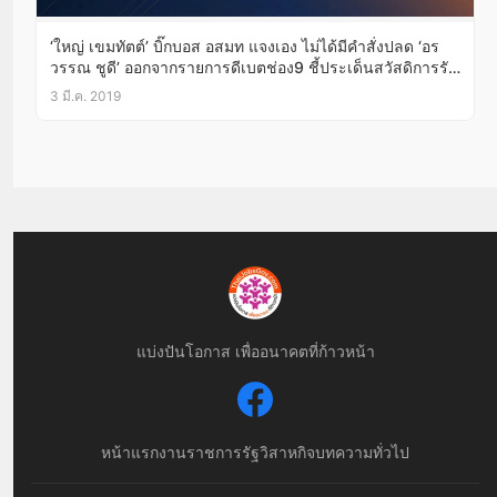
‘ใหญ่ เขมทัตต์’ บิ๊กบอส อสมท แจงเอง ไม่ได้มีคำสั่งปลด ‘อร
วรรณ ชูดี’ ออกจากรายการดีเบตช่อง9 ชี้ประเด็นสวัสดิการรัฐ
ต้องใช้พิธีกรข่าวเศรษฐกิจสร้างความหลากหลายบ้าง
3 มี.ค. 2019
แบ่งปันโอกาส เพื่ออนาคตที่ก้าวหน้า
หน้าแรก
งานราชการ
รัฐวิสาหกิจ
บทความทั่วไป