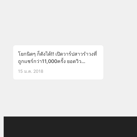
โยกนิดๆ ก็ดังได้!! เปิดวาร์ปสาวรำวงที่
ถูกแชร์กว่า11,000ครั้ง ยอดวิว
กว่า300,000ในชั่วข้ามคืน!!(มีคลิป)
15 ม.ค. 2018