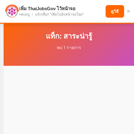
เพิ่ม ThaiJobsGov ไว้หน้าจอ
×
แบ่งปันโอกาส เพื่ออนาคตที่ก้าวหน้า
ดูวิธี
กดเมนู ⋮ แล้วเลือก "เพิ่มไปยังหน้าจอโฮม"
แท็ก: สาระน่ารู้
พบ 1 รายการ