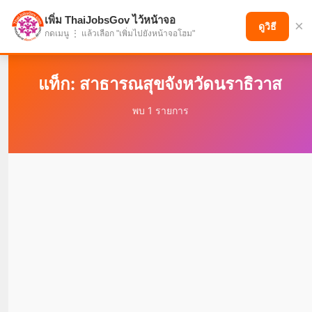
เพิ่ม ThaiJobsGov ไว้หน้าจอ
×
แบ่งปันโอกาส เพื่ออนาคตที่ก้าวหน้า
ดูวิธี
กดเมนู ⋮ แล้วเลือก "เพิ่มไปยังหน้าจอโฮม"
แท็ก: สาธารณสุขจังหวัดนราธิวาส
พบ 1 รายการ