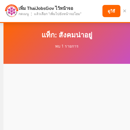
เพิ่ม ThaiJobsGov ไว้หน้าจอ
×
แบ่งปันโอกาส เพื่ออนาคตที่ก้าวหน้า
ดูวิธี
กดเมนู ⋮ แล้วเลือก "เพิ่มไปยังหน้าจอโฮม"
แท็ก: สังคมน่าอยู่
พบ 1 รายการ