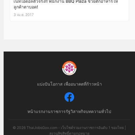
เนทไอดอลตัวจริง!! พนักงาน BBQ Plaza ช่วยตักอาหารให้
ลูกค้าตาบอด!
3 เม.ย. 2017
แบ่งปันโอกาส เพื่ออนาคตที่ก้าวหน้า
หน้าแรก
งานราชการ
รัฐวิสาหกิจ
บทความทั่วไป
© 2026 ThaiJobsGov.com - เว็บไซต์รวมงานราชการอันดับ 1 ของไทย |
สงวนลิขสิทธิ์ตามกฎหมาย