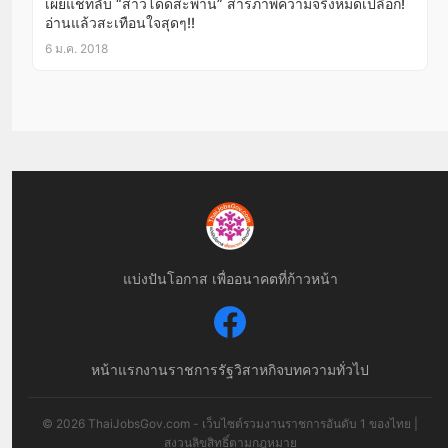
เผยแชทลับ “สาวโดดสะพาน” สารภาพความจริงหมดเปลือก!
อ่านแล้วสะเทือนใจสุดๆ!!
6 ม.ค. 2018
แบ่งปันโอกาส เพื่ออนาคตที่ก้าวหน้า
หน้าแรก
งานราชการ
รัฐวิสาหกิจ
บทความทั่วไป
© 2026 ThaiJobsGov.com - เว็บไซต์รวมงานราชการอันดับ 1 ของไทย |
สงวนลิขสิทธิ์ตามกฎหมาย