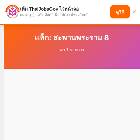
เพิ่ม ThaiJobsGov ไว้หน้าจอ
×
แบ่งปันโอกาส เพื่ออนาคตที่ก้าวหน้า
ดูวิธี
กดเมนู ⋮ แล้วเลือก "เพิ่มไปยังหน้าจอโฮม"
แท็ก: สะพานพระราม 8
พบ 1 รายการ