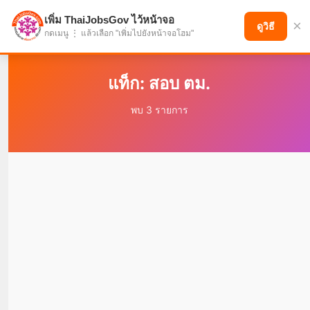
เพิ่ม ThaiJobsGov ไว้หน้าจอ
×
แบ่งปันโอกาส เพื่ออนาคตที่ก้าวหน้า
ดูวิธี
กดเมนู ⋮ แล้วเลือก "เพิ่มไปยังหน้าจอโฮม"
แท็ก: สอบ ตม.
พบ 3 รายการ