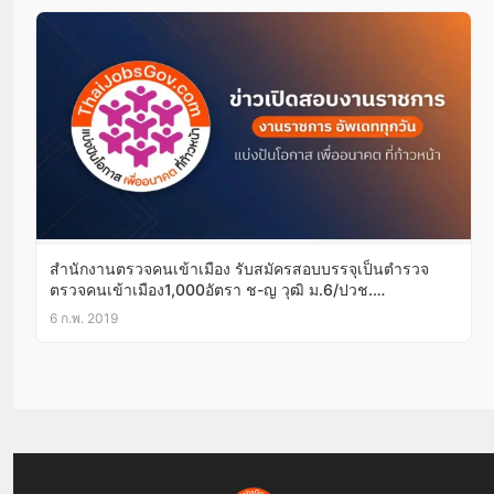
สำนักงานตรวจคนเข้าเมือง รับสมัครสอบบรรจุเป็นตำรวจ
ตรวจคนเข้าเมือง1,000อัตรา ช-ญ วุฒิ ม.6/ปวช.
14ก.พ.-8มี.ค.62
6 ก.พ. 2019