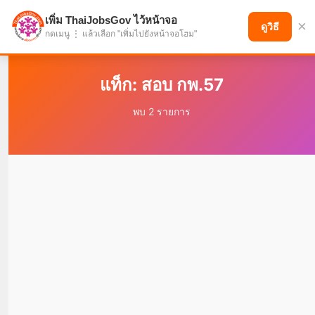
เพิ่ม ThaiJobsGov ไว้หน้าจอ
×
แบ่งปันโอกาส เพื่ออนาคตที่ก้าวหน้า
ดูวิธี
กดเมนู ⋮ แล้วเลือก "เพิ่มไปยังหน้าจอโฮม"
แท็ก: สอบ กพ.57
พบ 2 รายการ