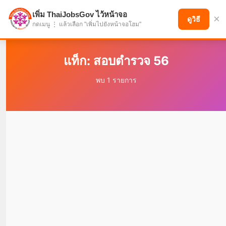
เพิ่ม ThaiJobsGov ไว้หน้าจอ
×
แบ่งปันโอกาส เพื่ออนาคตที่ก้าวหน้า
ดูวิธี
กดเมนู ⋮ แล้วเลือก "เพิ่มไปยังหน้าจอโฮม"
แท็ก: สอบตำรวจ 56
พบ 1 รายการ