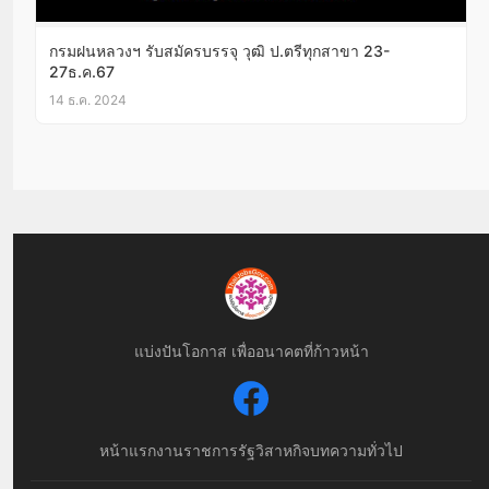
กรมฝนหลวงฯ รับสมัครบรรจุ วุฒิ ป.ตรีทุกสาขา 23-
27ธ.ค.67
14 ธ.ค. 2024
แบ่งปันโอกาส เพื่ออนาคตที่ก้าวหน้า
หน้าแรก
งานราชการ
รัฐวิสาหกิจ
บทความทั่วไป