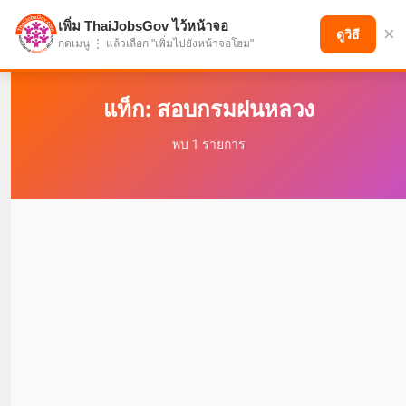
เพิ่ม ThaiJobsGov ไว้หน้าจอ
×
แบ่งปันโอกาส เพื่ออนาคตที่ก้าวหน้า
ดูวิธี
กดเมนู ⋮ แล้วเลือก "เพิ่มไปยังหน้าจอโฮม"
แท็ก: สอบกรมฝนหลวง
พบ 1 รายการ