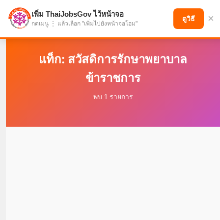
เพิ่ม ThaiJobsGov ไว้หน้าจอ
×
แบ่งปันโอกาส เพื่ออนาคตที่ก้าวหน้า
ดูวิธี
กดเมนู ⋮ แล้วเลือก "เพิ่มไปยังหน้าจอโฮม"
แท็ก: สวัสดิการรักษาพยาบาล
ข้าราชการ
พบ 1 รายการ