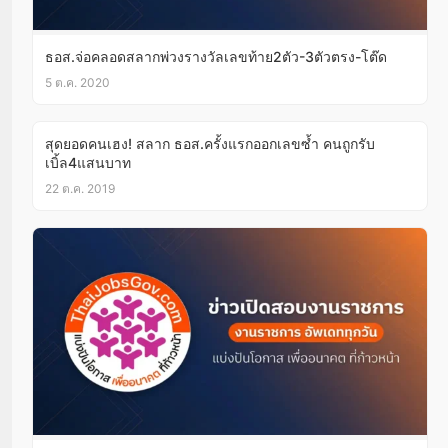
ธอส.จ่อคลอดสลากพ่วงรางวัลเลขท้าย2ตัว-3ตัวตรง-โต๊ด
5 ต.ค. 2020
สุดยอดคนเฮง! สลาก ธอส.ครั้งแรกออกเลขซ้ำ คนถูกรับ
เบิ้ล4แสนบาท
22 ต.ค. 2019