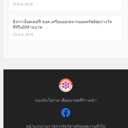
19 มี.ค. 2019
ยิ่งกว่าล็อตเตอรี่! ธอส.เตรียมออกสลากออมทรัพย์ทุ่มรางวัล
ที่1ถึง20ล้านบาท
23 ม.ค. 2019
แบ่งปันโอกาส เพื่ออนาคตที่ก้าวหน้า
หน้าแรก
งานราชการ
รัฐวิสาหกิจ
บทความทั่วไป