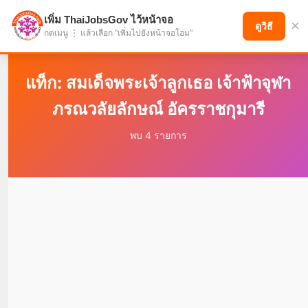
เพิ่ม ThaiJobsGov ไว้หน้าจอ
×
แบ่งปันโอกาส เพื่ออนาคตที่ก้าวหน้า
ดูวิธี
กดเมนู ⋮ แล้วเลือก "เพิ่มไปยังหน้าจอโฮม"
แท็ก: สมเด็จพระเจ้าลูกเธอ เจ้าฟ้าจุฬา
ภรณวลัยลักษณ์ อัครราชกุมารี
พบ 4 รายการ