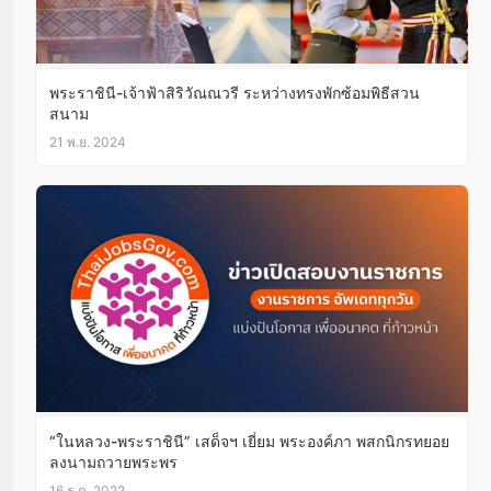
พระราชินี-เจ้าฟ้าสิริวัณณวรี ระหว่างทรงพักซ้อมพิธีสวน
สนาม
21 พ.ย. 2024
“ในหลวง-พระราชินี” เสด็จฯ เยี่ยม พระองค์ภา พสกนิกรทยอย
ลงนามถวายพระพร
16 ธ.ค. 2022