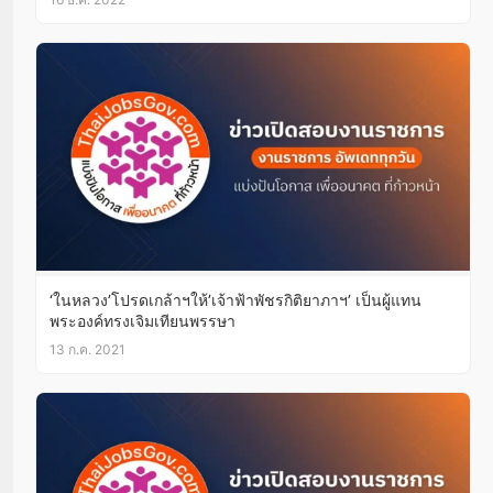
‘ในหลวง’โปรดเกล้าฯให้’เจ้าฟ้าพัชรกิติยาภาฯ’ เป็นผู้แทน
พระองค์ทรงเจิมเทียนพรรษา
13 ก.ค. 2021