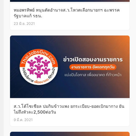
หมอพรทิพย์ หนุนตัดอำนาจส.ว.โหวตเลือกนายกฯ ฉะพรรค
รัฐบาลแก้ รธน.
23 มิ.ย. 2021
ส.ว.โต้โซเชียล ปมกินข้าวแพง ยกระเบียบ-ยอดเบิกมากาง ยัน
ไม่ถึงหัวละ2,500ต่อวัน
9 มี.ค. 2021