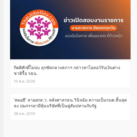
กิตติศักดิ์ไม่จบ ลุกซัดกลางสภาฯ กล่าวหาไอลอว์รับเงินต่าง
ชาติรื้อ รธน.
10 พ.ย. 2020
‘หมอธี’ ลาออกส.ว. หลังศาลรธน.วินิจฉัย ความเป็นรมต.สิ้นสุด
ลง ปมภรรยามีหุ้นบริษัทที่เป็นคู่สัมปทานกับรัฐ
28 ส.ค. 2019