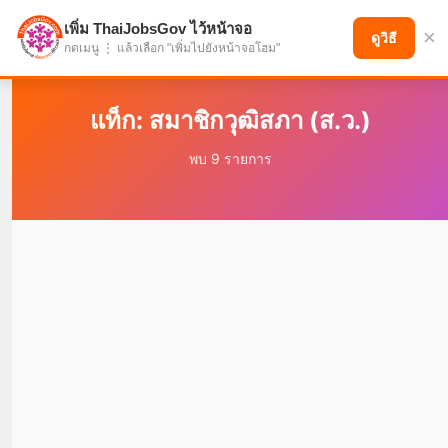
เพิ่ม ThaiJobsGov ไว้หน้าจอ
×
แบ่งปันโอกาส เพื่ออนาคตที่ก้าวหน้า
ดูวิธี
กดเมนู ⋮ แล้วเลือก "เพิ่มไปยังหน้าจอโฮม"
แท็ก: สมาชิกวุฒิสภา (ส.ว.)
พบ 9 รายการ