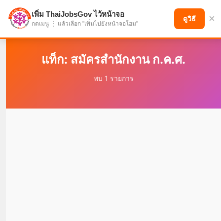
เพิ่ม ThaiJobsGov ไว้หน้าจอ
×
แบ่งปันโอกาส เพื่ออนาคตที่ก้าวหน้า
ดูวิธี
กดเมนู ⋮ แล้วเลือก "เพิ่มไปยังหน้าจอโฮม"
แท็ก: สมัครสำนักงาน ก.ค.ศ.
พบ 1 รายการ