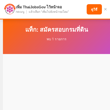
เพิ่ม ThaiJobsGov ไว้หน้าจอ
×
แบ่งปันโอกาส เพื่ออนาคตที่ก้าวหน้า
ดูวิธี
กดเมนู ⋮ แล้วเลือก "เพิ่มไปยังหน้าจอโฮม"
แท็ก: สมัครสอบกรมที่ดิน
พบ 1 รายการ