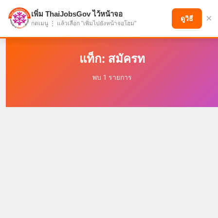
เพิ่ม ThaiJobsGov ไว้หน้าจอ
×
แบ่งปันโอกาส เพื่ออนาคตที่ก้าวหน้า
ดูวิธี
กดเมนู ⋮ แล้วเลือก "เพิ่มไปยังหน้าจอโฮม"
แท็ก: สมัครท
พบ 1 รายการ