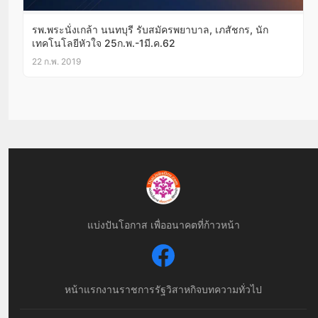
รพ.พระนั่งเกล้า นนทบุรี รับสมัครพยาบาล, เภสัชกร, นัก
เทคโนโลยีหัวใจ 25ก.พ.-1มี.ค.62
22 ก.พ. 2019
แบ่งปันโอกาส เพื่ออนาคตที่ก้าวหน้า
หน้าแรก
งานราชการ
รัฐวิสาหกิจ
บทความทั่วไป