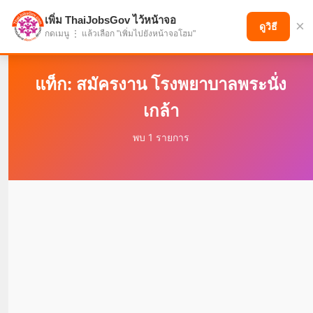
เพิ่ม ThaiJobsGov ไว้หน้าจอ
×
แบ่งปันโอกาส เพื่ออนาคตที่ก้าวหน้า
ดูวิธี
กดเมนู ⋮ แล้วเลือก "เพิ่มไปยังหน้าจอโฮม"
แท็ก: สมัครงาน โรงพยาบาลพระนั่ง
เกล้า
พบ 1 รายการ