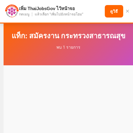
เพิ่ม ThaiJobsGov ไว้หน้าจอ
×
แบ่งปันโอกาส เพื่ออนาคตที่ก้าวหน้า
ดูวิธี
กดเมนู ⋮ แล้วเลือก "เพิ่มไปยังหน้าจอโฮม"
แท็ก: สมัครงาน กระทรวงสาธารณสุข
พบ 1 รายการ