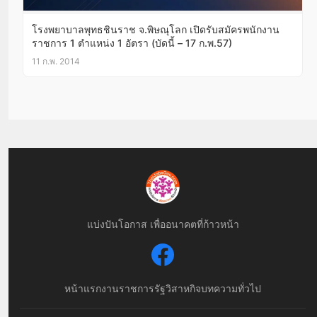
โรงพยาบาลพุทธชินราช จ.พิษณุโลก เปิดรับสมัครพนักงาน
ราชการ 1 ตำแหน่ง 1 อัตรา (บัดนี้ – 17 ก.พ.57)
11 ก.พ. 2014
แบ่งปันโอกาส เพื่ออนาคตที่ก้าวหน้า
หน้าแรก
งานราชการ
รัฐวิสาหกิจ
บทความทั่วไป