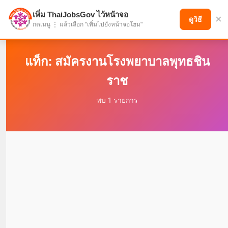
เพิ่ม ThaiJobsGov ไว้หน้าจอ
×
แบ่งปันโอกาส เพื่ออนาคตที่ก้าวหน้า
ดูวิธี
กดเมนู ⋮ แล้วเลือก "เพิ่มไปยังหน้าจอโฮม"
แท็ก: สมัครงานโรงพยาบาลพุทธชิน
ราช
พบ 1 รายการ