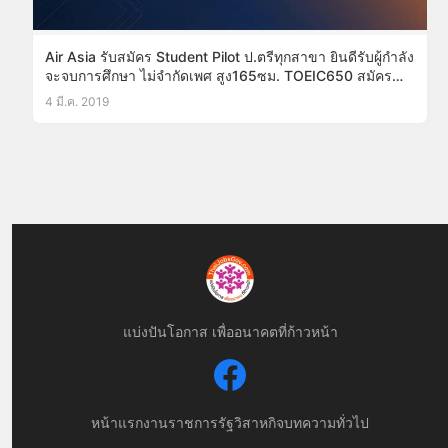
Air Asia รับสมัคร Student Pilot ป.ตรีทุกสาขา ยินดีรับผู้กำลัง
จะจบการศึกษา ไม่จำกัดเพศ สูง165ซม. TOEIC650 สมัคร
ออนไลน์1เม.ย.-30พ.ค.62
4 มี.ค. 2019
แบ่งปันโอกาส เพื่ออนาคตที่ก้าวหน้า
หน้าแรก
งานราชการ
รัฐวิสาหกิจ
บทความทั่วไป