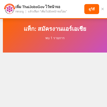
เพิ่ม ThaiJobsGov ไว้หน้าจอ
×
แบ่งปันโอกาส เพื่ออนาคตที่ก้าวหน้า
ดูวิธี
กดเมนู ⋮ แล้วเลือก "เพิ่มไปยังหน้าจอโฮม"
แท็ก: สมัครงานแอร์เอเชีย
พบ 1 รายการ