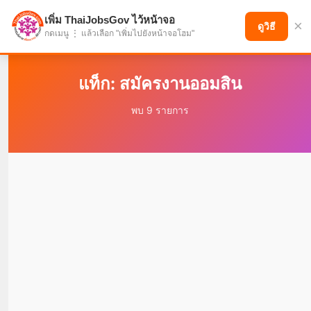
เพิ่ม ThaiJobsGov ไว้หน้าจอ
×
แบ่งปันโอกาส เพื่ออนาคตที่ก้าวหน้า
ดูวิธี
กดเมนู ⋮ แล้วเลือก "เพิ่มไปยังหน้าจอโฮม"
แท็ก: สมัครงานออมสิน
พบ 9 รายการ