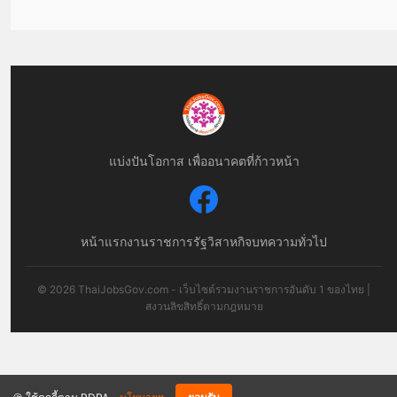
แบ่งปันโอกาส เพื่ออนาคตที่ก้าวหน้า
หน้าแรก
งานราชการ
รัฐวิสาหกิจ
บทความทั่วไป
© 2026 ThaiJobsGov.com - เว็บไซต์รวมงานราชการอันดับ 1 ของไทย |
สงวนลิขสิทธิ์ตามกฎหมาย