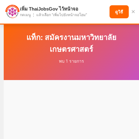
เพิ่ม ThaiJobsGov ไว้หน้าจอ
×
แบ่งปันโอกาส เพื่ออนาคตที่ก้าวหน้า
ดูวิธี
กดเมนู ⋮ แล้วเลือก "เพิ่มไปยังหน้าจอโฮม"
แท็ก: สมัครงานมหาวิทยาลัย
เกษตรศาสตร์
พบ 1 รายการ