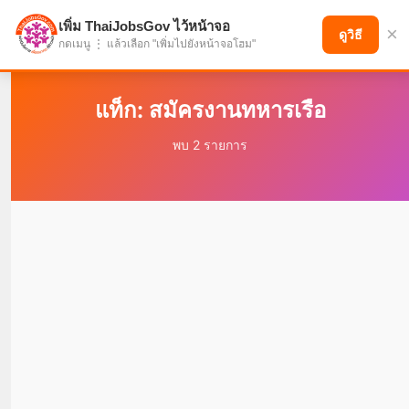
เพิ่ม ThaiJobsGov ไว้หน้าจอ
×
แบ่งปันโอกาส เพื่ออนาคตที่ก้าวหน้า
ดูวิธี
กดเมนู ⋮ แล้วเลือก "เพิ่มไปยังหน้าจอโฮม"
แท็ก: สมัครงานทหารเรือ
พบ 2 รายการ