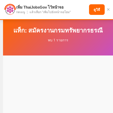
เพิ่ม ThaiJobsGov ไว้หน้าจอ
×
แบ่งปันโอกาส เพื่ออนาคตที่ก้าวหน้า
ดูวิธี
กดเมนู ⋮ แล้วเลือก "เพิ่มไปยังหน้าจอโฮม"
แท็ก: สมัครงานกรมทรัพยากรธรณี
พบ 1 รายการ