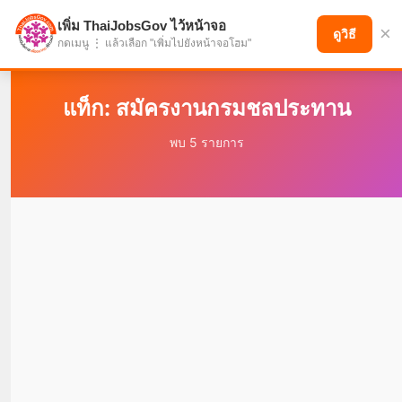
เพิ่ม ThaiJobsGov ไว้หน้าจอ
×
แบ่งปันโอกาส เพื่ออนาคตที่ก้าวหน้า
ดูวิธี
กดเมนู ⋮ แล้วเลือก "เพิ่มไปยังหน้าจอโฮม"
แท็ก: สมัครงานกรมชลประทาน
พบ 5 รายการ