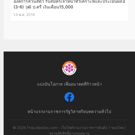
องค์การสวนสัตว์ รับสมัครเจ้าหน้าที่วิเคราะห์และประเมินผล3
(3-6) วุฒิ ป.ตรี เงินเดือน15,000
13 พ.ค. 2016
แบ่งปันโอกาส เพื่ออนาคตที่ก้าวหน้า
หน้าแรก
งานราชการ
รัฐวิสาหกิจ
บทความทั่วไป
© 2026 ThaiJobsGov.com - เว็บไซต์รวมงานราชการอันดับ 1 ของไทย |
สงวนลิขสิทธิ์ตามกฎหมาย