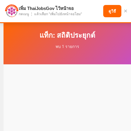
เพิ่ม ThaiJobsGov ไว้หน้าจอ
×
แบ่งปันโอกาส เพื่ออนาคตที่ก้าวหน้า
ดูวิธี
กดเมนู ⋮ แล้วเลือก "เพิ่มไปยังหน้าจอโฮม"
แท็ก: สถิติประยุกต์
พบ 1 รายการ