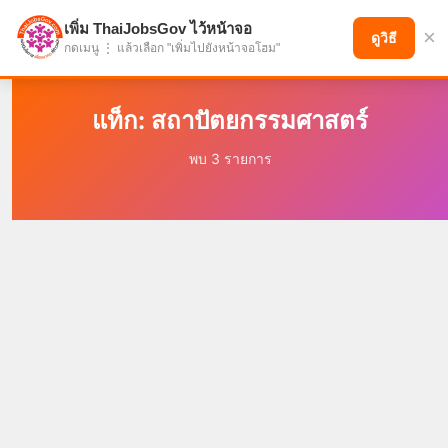
เพิ่ม ThaiJobsGov ไว้หน้าจอ
×
แบ่งปันโอกาส เพื่ออนาคตที่ก้าวหน้า
ดูวิธี
กดเมนู ⋮ แล้วเลือก "เพิ่มไปยังหน้าจอโฮม"
แท็ก: สถาปัตยกรรมศาสตร์
พบ 3 รายการ